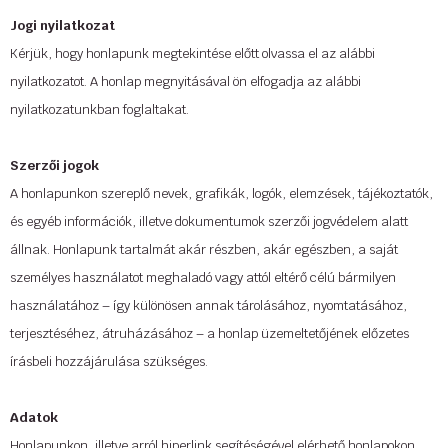
Jogi nyilatkozat
Kérjük, hogy honlapunk megtekintése előtt olvassa el az alábbi
nyilatkozatot. A honlap megnyitásával ön elfogadja az alábbi
nyilatkozatunkban foglaltakat.
Szerzői jogok
A honlapunkon szereplő nevek, grafikák, logók, elemzések, tájékoztatók,
és egyéb információk, illetve dokumentumok szerzői jogvédelem alatt
állnak. Honlapunk tartalmát akár részben, akár egészben, a saját
személyes használatot meghaladó vagy attól eltérő célú bármilyen
használatához – így különösen annak tárolásához, nyomtatásához,
terjesztéséhez, átruházásához – a honlap üzemeltetőjének előzetes
írásbeli hozzájárulása szükséges.
Adatok
Honlapunkon, illetve arról hiperlink segítéségével elérhető honlapokon