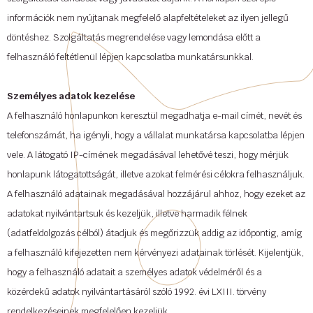
információk nem nyújtanak megfelelő alapfeltételeket az ilyen jellegű
döntéshez. Szolgáltatás megrendelése vagy lemondása előtt a
felhasználó feltétlenül lépjen kapcsolatba munkatársunkkal.
Személyes adatok kezelése
A felhasználó honlapunkon keresztül megadhatja e-mail címét, nevét és
telefonszámát, ha igényli, hogy a vállalat munkatársa kapcsolatba lépjen
vele. A látogató IP-címének megadásával lehetővé teszi, hogy mérjük
honlapunk látogatottságát, illetve azokat felmérési célokra felhasználjuk.
A felhasználó adatainak megadásával hozzájárul ahhoz, hogy ezeket az
adatokat nyilvántartsuk és kezeljük, illetve harmadik félnek
(adatfeldolgozás célból) átadjuk és megőrizzük addig az időpontig, amíg
a felhasználó kifejezetten nem kérvényezi adatainak törlését. Kijelentjük,
hogy a felhasználó adatait a személyes adatok védelméről és a
közérdekű adatok nyilvántartásáról szóló 1992. évi LXIII. törvény
rendelkezéseinek megfelelően kezeljük.