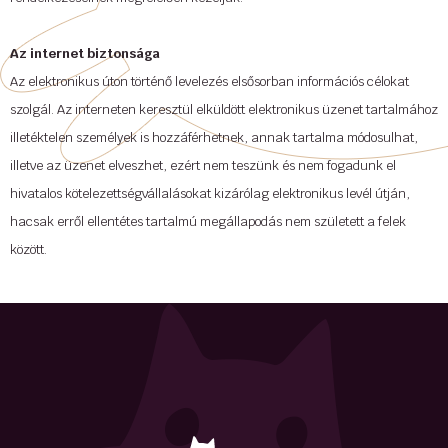
Az internet biztonsága
Az elektronikus úton történő levelezés elsősorban információs célokat
szolgál. Az interneten keresztül elküldött elektronikus üzenet tartalmához
illetéktelen személyek is hozzáférhetnek, annak tartalma módosulhat,
illetve az üzenet elveszhet, ezért nem teszünk és nem fogadunk el
hivatalos kötelezettségvállalásokat kizárólag elektronikus levél útján,
hacsak erről ellentétes tartalmú megállapodás nem született a felek
között.