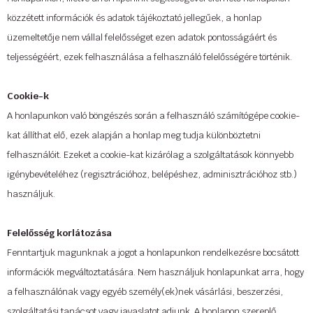
közzétett információk és adatok tájékoztató jellegűek, a honlap
üzemeltetője nem vállal felelősséget ezen adatok pontosságáért és
teljességéért, ezek felhasználása a felhasználó felelősségére történik.
Cookie-k
A honlapunkon való böngészés során a felhasználó számítógépe cookie-
kat állíthat elő, ezek alapján a honlap meg tudja különböztetni
felhasználóit. Ezeket a cookie-kat kizárólag a szolgáltatások könnyebb
igénybevételéhez (regisztrációhoz, belépéshez, adminisztrációhoz stb.)
használjuk.
Felelősség korlátozása
Fenntartjuk magunknak a jogot a honlapunkon rendelkezésre bocsátott
információk megváltoztatására. Nem használjuk honlapunkat arra, hogy
a felhasználónak vagy egyéb személy(ek)nek vásárlási, beszerzési,
szolgáltatási tanácsot vagy javaslatot adjunk. A honlapon szereplő