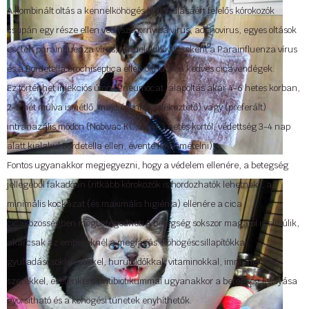
A kombinált oltás a kennelköhögés kialakulásáért felelős kórokozók
csupán egy része ellen véd (szopornyica vírus, adenovirus, egyes oltások
esetén parainfluenza vírus). Ennek kibővítéseként a Parainfluenza vírus
és a Bordetella brochiseptica ellen olthatók a kedves cicavendégek.
Ez történhet injekciós úton (Pneumocat, alapoltás akár 4-6 hetes korban,
2-3 hét múlva ismétlő, majd évente emlékeztető) vagy (preferált)
intranazális módon (Nobivac KC, akár 3 hetes kortól, védettség 3-4 nap
alatt kialakul Bordetella ellen, évente kell ismételni).
Fontos ugyanakkor megjegyezni, hogy a védelem ellenére, a betegség
jellegéből fakadóan (ritkább kórokozók is hordozhatók lehetnek), a
minimális kockázat (és maximális higiénia) ellenére a cica
cicaközösségben megbetegedhet. A betegség sokszor magától is elmúlik,
akárcsak az embereknél a megfázás. Köhögéscsillapítókkal,
gyulladáscsökkentőkkel, hurutoldókkal, vitaminokkal, immunerősítő
szerekkel, esetenként antibiotikummal ugyanakkor a betegség lefolyása
gyorsítható és a köhögési tünetek enyhíthetők.