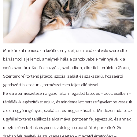
Munkánkat nemcsak a kiváló környezet, de a cicákkal való szeretetteli
bánásmód is jellemzi, amelynek hála a panzió valós élménnyé válik a
cicák számára. Kiadós mozgást, szabadban, elkerített területen (Buda,
Szentendre) történő játékot, szocializálást és szakszerű, hozzáértő
gondozást biztosítunk, természetesen teljes ellátással.
Kérésre természetesen a gazdi által megadott tápot és – adott esetben –
táplálék-kiegészítőket adjuk, és mindemellett persze figyelembe vesszük
a cica egyéni igényeit, szokásait és megszokásait is. Mindezen adatot az
ügyféllel történő találkozás alkalmával pontosan feljegyezzük, és annak
megfelelően tartjuk és gondozzuk legjobb barátját. A panziók 0-24
órában felügyeltek és szükséges esetén – magától értetődően –