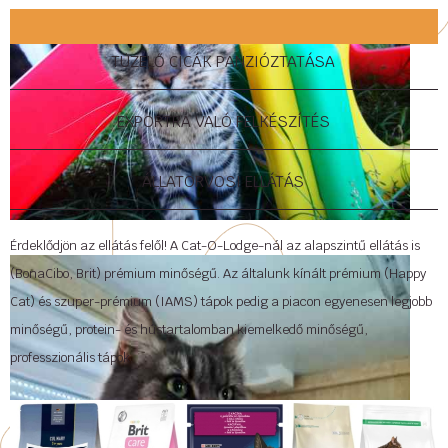
TÜZELŐ CICÁK PANZIÓZTATÁSA
EXPORTRA VALÓ FELKÉSZÍTÉS
ÁLLATORVOSI ELLÁTÁS
Érdeklődjön az ellátás felől! A Cat-O-Lodge-nál az alapszintű ellátás is
(BonaCibo, Brit) prémium minőségű. Az általunk kínált prémium (Happy
Cat) és szuper-prémium (IAMS) tápok pedig a piacon egyenesen legjobb
minőségű, protein- és hústartalomban kiemelkedő minőségű,
professzionális tápok.