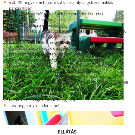
4 db. 25 négyzetméteres privát lakosztály szigetszentmiklósi
panziónkban
Valódi füves és műfüves kifutók (Szentendre és Buda)
Recepciós és tanácsadói részleg
Biztonsági zsiliprendszerek
Egész napos foglalkozás (összesen 5, foglaltság esetén ennél több,
rotációban dolgozó kolléga)
Korszerű légtechnikai berendezések
Alvás matracokon vagy cicaágyakon, karámban vagy azon kívül,
körbezárt vagy szabad területeken, háromemeletes cica-
rezidenciában vagy lakosztályban (Szigetszentmiklós)
Napközis szolgáltatások: játék, mozgás, tanulás fedett, beltéri
területeken vagy kerti kifutóban (Buda, Szentendre)
3 kategóriás, vagy egyedi, akár hozott táplálékos étrend
Látogatás, el- és visszahozatal reggel 7:00 és este 20:00 óra között,
illetve reggel 8:00 és este 20:00 óra között (hétvégén)
Garantált játék, foglalkozások és mozgás
Hivatalos hatósági működési engedély
...és még annyi minden más!
ELLÁTÁS