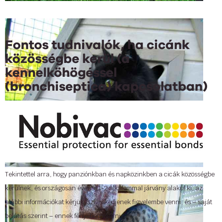
Fontos tudnivalók, ha cicánk
közösségbe kerül (a
kennelköhögéssel
(bronchiseptica) kapcsolatban)
Tekintettel arra, hogy panziónkban és napközinkben a cicák közösségbe
kerülnek, és országosan évente 1-2 alkalommal járvány alakul ki, az
alábbi információkat kérjük, szíveskedjenek figyelembe venni, és – saját
belátás szerint – ennek fényében eljárni.