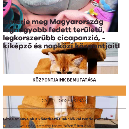
Ismerje meg Magyarország
legnagyobb fedett területű,
legkorszerűbb cicapanzió, -
kiképző és napközi központjait!
KÖZPONTJAINK BEMUTATÁSA
CAT-O-LODGE EXTRÁK
Létesítményeink a következő funkciókkal rendelkeznek:
16-32-450 négyzetméter fedett, hűtött/fűtött alvó- és játszótér