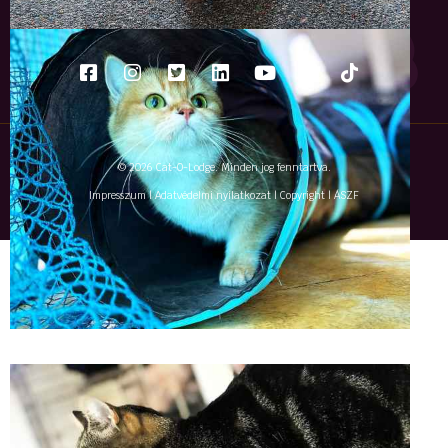
© 2026 Cat-O-Lodge. Minden jog fenntartva.
Impresszum
|
Adatvédelmi nyilatkozat
|
Copyright
|
ÁSZF